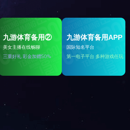
旋塞阀
COMPACT WAFER-SILENT CHECK
VALVE